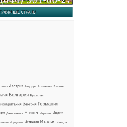
ПУЛЯРНЫЕ СТРАНЫ
Австрия
ралия
Андорра
Аргентина
Багамы
Болгария
ьгия
Бразилия
Германия
икобритания
Венгрия
Египет
ция
Индия
Доминикана
Израиль
Италия
Испания
онезия
Иордания
Канада