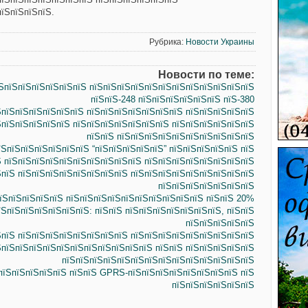
пїЅпїЅпїЅпїЅ.
Рубрика:
Новости Украины
Новости по теме:
пїЅпїЅпїЅпїЅпїЅпїЅ пїЅпїЅпїЅпїЅпїЅпїЅпїЅпїЅпїЅпїЅпїЅпїЅ
пїЅпїЅ-248 пїЅпїЅпїЅпїЅпїЅпїЅ пїЅ-380
ЅпїЅпїЅпїЅпїЅпїЅпїЅ пїЅпїЅпїЅпїЅпїЅпїЅпїЅ пїЅпїЅпїЅпїЅпїЅ
ЅпїЅпїЅпїЅпїЅпїЅ пїЅпїЅпїЅпїЅпїЅпїЅпїЅ пїЅпїЅпїЅпїЅпїЅпїЅ
пїЅпїЅ пїЅпїЅпїЅпїЅпїЅпїЅпїЅпїЅпїЅпїЅ
їЅпїЅпїЅпїЅпїЅпїЅпїЅ “пїЅпїЅпїЅпїЅпїЅ” пїЅпїЅпїЅпїЅпїЅ пїЅ
Ѕ пїЅпїЅпїЅпїЅпїЅпїЅпїЅпїЅпїЅпїЅ пїЅпїЅпїЅпїЅпїЅпїЅпїЅпїЅ
ЅпїЅ пїЅпїЅпїЅпїЅпїЅпїЅпїЅпїЅ пїЅпїЅпїЅпїЅпїЅпїЅпїЅпїЅпїЅ
пїЅпїЅпїЅпїЅпїЅпїЅпїЅ
пїЅпїЅпїЅпїЅпїЅ пїЅпїЅпїЅпїЅпїЅпїЅпїЅпїЅпїЅпїЅ пїЅпїЅ 20%
їЅпїЅпїЅпїЅпїЅпїЅпїЅ: пїЅпїЅ пїЅпїЅпїЅпїЅпїЅпїЅпїЅ, пїЅпїЅ
пїЅпїЅпїЅпїЅпїЅ
ЅпїЅ пїЅпїЅпїЅпїЅпїЅпїЅпїЅпїЅ пїЅпїЅпїЅпїЅпїЅпїЅпїЅпїЅпїЅ
ЅпїЅпїЅпїЅпїЅпїЅпїЅпїЅпїЅпїЅпїЅпїЅ пїЅпїЅ пїЅпїЅпїЅпїЅпїЅ
пїЅпїЅпїЅпїЅпїЅпїЅпїЅпїЅпїЅпїЅпїЅпїЅпїЅпїЅ
ЅпїЅпїЅпїЅпїЅпїЅ пїЅпїЅ GPRS-пїЅпїЅпїЅпїЅпїЅпїЅпїЅпїЅ пїЅ
пїЅпїЅпїЅпїЅпїЅпїЅ