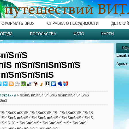
ОФОРМИТЬ ВИЗУ
СПРАВКА О НЕСУДИМОСТИ
ДЕТСКИЙ
ОГОДА
ПОСОЛЬСТВА
ФОТО
КАРТЫ
КО
ЅпїЅпїЅ
Email: 
пїЅ пїЅпїЅпїЅпїЅпїЅ
Время 
 пїЅпїЅпїЅпїЅ
и Украины
> пїЅпїЅ пїЅпїЅпїЅпїЅпїЅ пїЅпїЅпїЅпїЅпїЅпїЅ
їЅпїЅ
пїЅпїЅпїЅ пїЅпїЅпїЅпїЅпїЅпїЅпїЅ пїЅпїЅпїЅпїЅпїЅпїЅ
пїЅпїЅпїЅ пїЅпїЅпїЅпїЅпїЅ пїЅпїЅпїЅпїЅпїЅпїЅпїЅпїЅ
пїЅпїЅ 20 пїЅпїЅпїЅпїЅпїЅпїЅпїЅпїЅ пїЅпїЅпїЅпїЅ
пїЅпїЅпїЅ пїЅ пїЅпїЅпїЅпїЅпїЅпїЅ