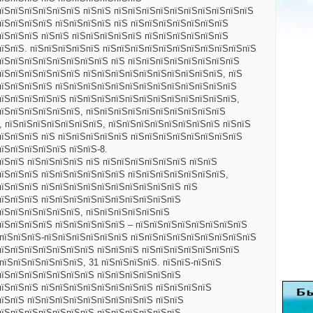
пїЅпїЅпїЅпїЅпїЅпїЅ пїЅпїЅ пїЅпїЅпїЅпїЅпїЅпїЅпїЅпїЅпїЅпїЅ
пїЅпїЅпїЅпїЅ пїЅпїЅпїЅпїЅ пїЅ пїЅпїЅпїЅпїЅпїЅпїЅпїЅ
пїЅпїЅпїЅ пїЅпїЅ пїЅпїЅпїЅпїЅпїЅ пїЅпїЅпїЅпїЅпїЅпїЅ
пїЅпїЅ. пїЅпїЅпїЅпїЅпїЅ пїЅпїЅпїЅпїЅпїЅпїЅпїЅпїЅпїЅпїЅпїЅ
пїЅпїЅпїЅпїЅпїЅпїЅпїЅпїЅ пїЅ пїЅпїЅпїЅпїЅпїЅпїЅпїЅпїЅ
пїЅпїЅпїЅпїЅпїЅпїЅ пїЅпїЅпїЅпїЅпїЅпїЅпїЅпїЅпїЅпїЅ, пїЅ
пїЅпїЅпїЅпїЅ пїЅпїЅпїЅпїЅпїЅпїЅпїЅпїЅпїЅпїЅпїЅпїЅпїЅ
пїЅпїЅпїЅпїЅпїЅ пїЅпїЅпїЅпїЅпїЅпїЅпїЅпїЅпїЅпїЅпїЅпїЅ,
пїЅпїЅпїЅпїЅпїЅпїЅ, пїЅпїЅпїЅпїЅпїЅпїЅпїЅпїЅпїЅпїЅ
, пїЅпїЅпїЅпїЅпїЅпїЅпїЅ, пїЅпїЅпїЅпїЅпїЅпїЅпїЅпїЅ пїЅпїЅ
пїЅпїЅпїЅ пїЅ пїЅпїЅпїЅпїЅпїЅ пїЅпїЅпїЅпїЅпїЅпїЅпїЅпїЅ
їЅпїЅпїЅпїЅпїЅ пїЅпїЅ-8.
їЅпїЅ пїЅпїЅпїЅпїЅ пїЅ пїЅпїЅпїЅпїЅпїЅпїЅ пїЅпїЅ
пїЅпїЅпїЅ пїЅпїЅпїЅпїЅпїЅпїЅ пїЅпїЅпїЅпїЅпїЅпїЅпїЅ,
пїЅпїЅпїЅ пїЅпїЅпїЅпїЅпїЅпїЅпїЅпїЅпїЅпїЅ пїЅ
пїЅпїЅпїЅ пїЅпїЅпїЅпїЅпїЅпїЅпїЅпїЅпїЅпїЅ
пїЅпїЅпїЅпїЅпїЅпїЅ, пїЅпїЅпїЅпїЅпїЅпїЅ
пїЅпїЅпїЅпїЅ пїЅпїЅпїЅпїЅпїЅ – пїЅпїЅпїЅпїЅпїЅпїЅпїЅпїЅ
ЅпїЅпїЅпїЅ-пїЅпїЅпїЅпїЅпїЅпїЅ
пїЅпїЅпїЅпїЅпїЅпїЅпїЅпїЅпїЅ
пїЅпїЅпїЅпїЅпїЅпїЅпїЅ пїЅпїЅпїЅ пїЅпїЅпїЅпїЅпїЅпїЅпїЅ
пїЅпїЅпїЅпїЅпїЅпїЅ, 31 пїЅпїЅпїЅпїЅ. пїЅпїЅ-пїЅпїЅ
пїЅпїЅпїЅпїЅпїЅпїЅпїЅ пїЅпїЅпїЅпїЅпїЅпїЅ
пїЅпїЅпїЅ пїЅпїЅпїЅпїЅпїЅпїЅпїЅпїЅ пїЅпїЅпїЅпїЅ
пїЅпїЅ пїЅпїЅпїЅпїЅпїЅпїЅпїЅпїЅпїЅ пїЅпїЅ
пїЅпїЅпїЅпїЅпїЅпїЅпїЅ пїЅпїЅпїЅпїЅпїЅпїЅ