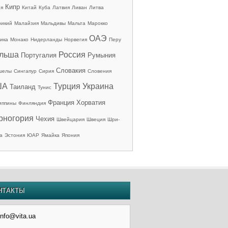
Кипр
ия
Китай
Куба
Латвия
Ливан
Литва
рикий
Малайзия
Мальдивы
Мальта
Марокко
ОАЭ
ика
Монако
Нидерланды
Норвегия
Перу
льша
Россия
Португалия
Румыния
Словакия
шелы
Сингапур
Сирия
Словения
ША
Турция
Украина
Таиланд
Тунис
Франция
Хорватия
иппины
Финляндия
рногория
Чехия
Швейцария
Швеция
Шри-
а
Эстония
ЮАР
Ямайка
Япония
НТАКТЫ
info@vita.ua