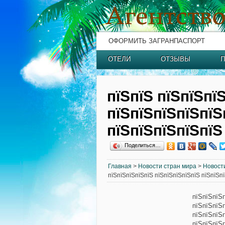
ОФОРМИТЬ ЗАГРАНПАСПОРТ
ОТЕЛИ
ОТЗЫВЫ
П
пїЅпїЅ пїЅпїЅпї
пїЅпїЅпїЅпїЅпїЅ
пїЅпїЅпїЅпїЅпїЅ
Поделиться…
Главная
>
Новости стран мира
>
Новост
пїЅпїЅпїЅпїЅпїЅ пїЅпїЅпїЅпїЅпїЅ пїЅпїЅп
пїЅпїЅпїЅ
пїЅпїЅпїЅ
пїЅпїЅпїЅ
пїЅпїЅпїЅ