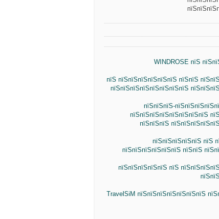
пїЅпїЅпїЅ
WINDROSE пїЅ пїЅпїЅ
пїЅ пїЅпїЅпїЅпїЅпїЅпїЅ пїЅпїЅ пїЅпї
пїЅпїЅпїЅпїЅпїЅпїЅпїЅпїЅ пїЅпїЅпї
пїЅпїЅпїЅ-пїЅпїЅпїЅпїЅп
пїЅпїЅпїЅпїЅпїЅпїЅпїЅпїЅ пї
пїЅпїЅпїЅ пїЅпїЅпїЅпїЅпї
пїЅпїЅпїЅпїЅпїЅ пїЅ 
пїЅпїЅпїЅпїЅпїЅпїЅ пїЅпїЅ пїЅп
пїЅпїЅпїЅпїЅпїЅ пїЅ пїЅпїЅпїЅпї
пїЅпї
TravelSiM пїЅпїЅпїЅпїЅпїЅпїЅпїЅ пї