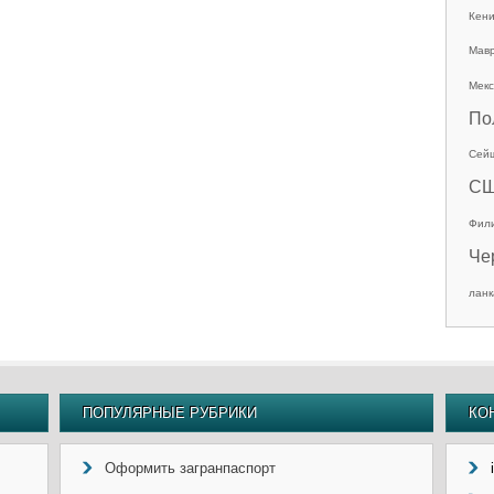
Кен
Мав
Мекс
По
Сей
С
Фил
Че
ланк
ПОПУЛЯРНЫЕ РУБРИКИ
КО
Оформить загранпаспорт