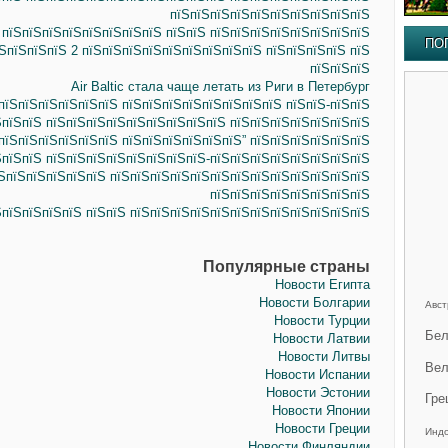
пїЅпїЅпїЅпїЅпїЅпїЅпїЅпїЅпїЅпїЅ
 пїЅпїЅпїЅпїЅпїЅпїЅпїЅпїЅ пїЅпїЅ пїЅпїЅпїЅпїЅпїЅпїЅпїЅпїЅ
ПО
ЅпїЅпїЅпїЅ 2 пїЅпїЅпїЅпїЅпїЅпїЅпїЅпїЅпїЅ пїЅпїЅпїЅпїЅ пїЅ
пїЅпїЅпїЅ
Air Baltiс стала чаще летать из Риги в Петербург
пїЅпїЅпїЅпїЅпїЅпїЅ пїЅпїЅпїЅпїЅпїЅпїЅпїЅпїЅ пїЅпїЅ-пїЅпїЅ
ЅпїЅпїЅ пїЅпїЅпїЅпїЅпїЅпїЅпїЅпїЅпїЅ пїЅпїЅпїЅпїЅпїЅпїЅпїЅ
пїЅпїЅпїЅпїЅпїЅпїЅ пїЅпїЅпїЅпїЅпїЅпїЅ” пїЅпїЅпїЅпїЅпїЅпїЅ
ЅпїЅпїЅ пїЅпїЅпїЅпїЅпїЅпїЅпїЅпїЅ-пїЅпїЅпїЅпїЅпїЅпїЅпїЅпїЅ
їЅпїЅпїЅпїЅпїЅпїЅ пїЅпїЅпїЅпїЅпїЅпїЅпїЅпїЅпїЅпїЅпїЅпїЅпїЅ
пїЅпїЅпїЅпїЅпїЅпїЅпїЅпїЅ
ЅпїЅпїЅпїЅпїЅ пїЅпїЅ пїЅпїЅпїЅпїЅпїЅпїЅпїЅпїЅпїЅпїЅпїЅпїЅ
Популярные страны
Новости Египта
Новости Болгарии
Авст
Новости Турции
Бел
Новости Латвии
Новости Литвы
Вел
Новости Испании
Новости Эстонии
Гре
Новости Японии
Новости Греции
Инд
Новости Финляндии