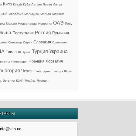
Кипр
ия
Китай
Куба
Латвия
Ливан
Литва
рикий
Малайзия
Мальдивы
Мальта
Марокко
ОАЭ
ика
Монако
Нидерланды
Норвегия
Перу
льша
Россия
Португалия
Румыния
Словакия
шелы
Сингапур
Сирия
Словения
ША
Турция
Украина
Таиланд
Тунис
Франция
Хорватия
иппины
Финляндия
рногория
Чехия
Швейцария
Швеция
Шри-
а
Эстония
ЮАР
Ямайка
Япония
НТАКТЫ
info@vita.ua