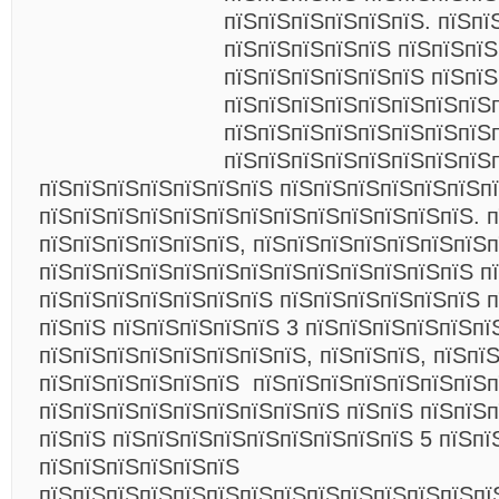
пїЅпїЅпїЅпїЅпїЅпїЅ. пїЅпї
пїЅпїЅпїЅпїЅпїЅ пїЅпїЅпї
пїЅпїЅпїЅпїЅпїЅпїЅ пїЅпї
пїЅпїЅпїЅпїЅпїЅпїЅпїЅпїЅ
пїЅпїЅпїЅпїЅпїЅпїЅпїЅпїЅ
пїЅпїЅпїЅпїЅпїЅпїЅпїЅпїЅ
пїЅпїЅпїЅпїЅпїЅпїЅпїЅ пїЅпїЅпїЅпїЅпїЅпїЅп
пїЅпїЅпїЅпїЅпїЅпїЅпїЅпїЅпїЅпїЅпїЅпїЅпїЅ. п
пїЅпїЅпїЅпїЅпїЅпїЅ, пїЅпїЅпїЅпїЅпїЅпїЅпїЅ
пїЅпїЅпїЅпїЅпїЅпїЅпїЅпїЅпїЅпїЅпїЅпїЅпїЅ п
пїЅпїЅпїЅпїЅпїЅпїЅпїЅ пїЅпїЅпїЅпїЅпїЅпїЅ 
пїЅпїЅ пїЅпїЅпїЅпїЅпїЅ 3 пїЅпїЅпїЅпїЅпїЅпї
пїЅпїЅпїЅпїЅпїЅпїЅпїЅпїЅ, пїЅпїЅпїЅ, пїЅпї
пїЅпїЅпїЅпїЅпїЅпїЅ
пїЅпїЅпїЅпїЅпїЅпїЅпїЅп
пїЅпїЅпїЅпїЅпїЅпїЅпїЅпїЅпїЅ пїЅпїЅ пїЅпїЅп
пїЅпїЅ пїЅпїЅпїЅпїЅпїЅпїЅпїЅпїЅпїЅ 5 пїЅпї
пїЅпїЅпїЅпїЅпїЅпїЅ
пїЅпїЅпїЅпїЅпїЅпїЅпїЅпїЅпїЅпїЅпїЅпїЅпїЅпї