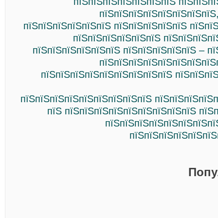
пїЅпїЅпїЅпїЅпїЅпїЅпїЅ пїЅпїЅпї
пїЅпїЅпїЅпїЅпїЅпїЅпїЅпїЅ
пїЅпїЅпїЅпїЅпїЅпїЅ пїЅпїЅпїЅпїЅпїЅ пїЅпї
пїЅпїЅпїЅпїЅпїЅпїЅ пїЅпїЅпїЅпї
пїЅпїЅпїЅпїЅпїЅпїЅ пїЅпїЅпїЅпїЅпїЅ – п
пїЅпїЅпїЅпїЅпїЅпїЅпїЅпїЅ
пїЅпїЅпїЅпїЅпїЅпїЅпїЅпїЅпїЅ пїЅпїЅпї
пїЅпїЅпїЅпїЅпїЅпїЅпїЅпїЅпїЅ пїЅпїЅпїЅпїЅп
пїЅ пїЅпїЅпїЅпїЅпїЅпїЅпїЅпїЅпїЅ пїЅ
пїЅпїЅпїЅпїЅпїЅпїЅпїЅпї
пїЅпїЅпїЅпїЅпїЅпїЅ
Попу