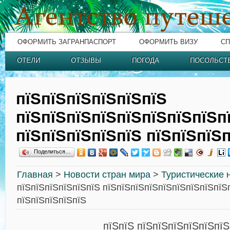
ОФОРМИТЬ ЗАГРАНПАСПОРТ
ОФОРМИТЬ ВИЗУ
СП
ОТЕЛИ
ОТЗЫВЫ
ПОГОДА
ПОСОЛЬСТ
пїЅпїЅпїЅпїЅпїЅпїЅ
пїЅпїЅпїЅпїЅпїЅпїЅпїЅпїЅп
пїЅпїЅпїЅпїЅпїЅ пїЅпїЅпїЅ
Поделиться…
Главная
>
Новости стран мира
>
Туристические 
пїЅпїЅпїЅпїЅпїЅпїЅ пїЅпїЅпїЅпїЅпїЅпїЅпїЅпїЅпїЅ
пїЅпїЅпїЅпїЅпїЅ
пїЅпїЅ пїЅпїЅпїЅпїЅпїЅпї