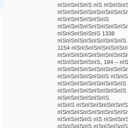
пїЅпїЅпїЅпїЅ пїЅ пїЅпїЅпї
пїЅпїЅпїЅпїЅпїЅпїЅпїЅпїЅ
пїЅпїЅпїЅпїЅпїЅпїЅ
пїЅпїЅпїЅпїЅпїЅпїЅпїЅпїЅ
пїЅпїЅпїЅпїЅпїЅ 1338
пїЅпїЅпїЅпїЅпїЅпїЅпїЅпїЅ.
1154 пїЅпїЅпїЅпїЅпїЅпїЅпї
пїЅпїЅпїЅпїЅпїЅпїЅпїЅпїЅ
пїЅпїЅпїЅпїЅпїЅ, 184 – пї
пїЅпїЅпїЅпїЅпїЅпїЅпїЅпїЅп
пїЅпїЅпїЅпїЅпїЅпїЅ пїЅпїЅ
пїЅпїЅпїЅпїЅпїЅпїЅпїЅпїЅ 
пїЅпїЅпїЅпїЅпїЅпїЅпїЅпїЅ 
пїЅпїЅпїЅпїЅпїЅпїЅ.
пїЅпїЅ пїЅпїЅпїЅпїЅпїЅпїЅ
пїЅпїЅпїЅпїЅпїЅпїЅпїЅпїЅп
пїЅпїЅпїЅпїЅ пїЅ пїЅпїЅпї
пїЅпїЅпїЅпїЅ пїЅпїЅпїЅпї