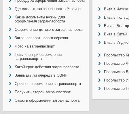
Процедура оформления загранпаспорта
Где сделать загранпаспорт в Украине
Виза в Чехию
Какие документы нужны для
Виза в Польш
оформления загранпаспорта
Виза в Болга
Оформление детского загранпаспорта
Виза в Китай
Загранпаспорт нового образца
Виза в Индию
Фото на загранпаспорт
Пошлины при оформлении
Посольство Ки
загранпаспорта
Посольство Ч
Какой срок действия загранпаспорта
Посольство Б
Занимать ли очередь в ОВИР
Посольство И
Срочное оформление загранпаспорта
Посольство П
Получить второй загранпаспорт
Отказ в оформлении загранпаспорта